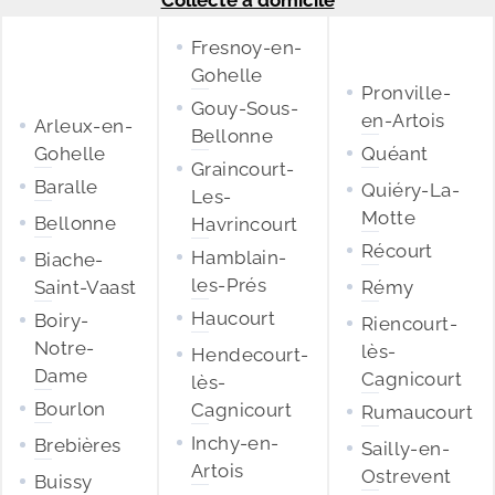
Collecte à domicile
Fresnoy-en-
Gohelle
Pronville-
Gouy-Sous-
en-Artois
Arleux-en-
Bellonne
Gohelle
Quéant
Graincourt-
Baralle
Quiéry-La-
Les-
Motte
Bellonne
Havrincourt
Récourt
Hamblain-
Biache-
les-Prés
Saint-Vaast
Rémy
Haucourt
Boiry-
Riencourt-
Notre-
lès-
Hendecourt-
Dame
Cagnicourt
lès-
Bourlon
Cagnicourt
Rumaucourt
Inchy-en-
Brebières
Sailly-en-
Artois
Ostrevent
Buissy