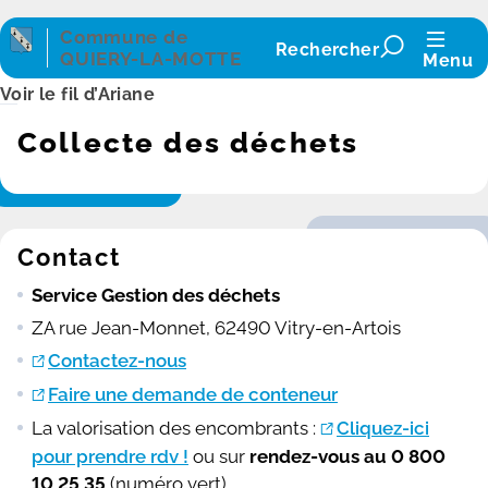
Panneau de gestion des cookies
Commune de
Rechercher
QUIERY-LA-MOTTE
Menu
Voir le fil d’Ariane
Collecte des déchets
Contact
Service Gestion des déchets
ZA rue Jean-Monnet, 62490 Vitry-en-Artois
Contactez-nous
Faire une demande de conteneur
La valorisation des encombrants :
Cliquez-ici
pour prendre rdv !
ou sur
rendez-vous au 0 800
10 25 35
(numéro vert)