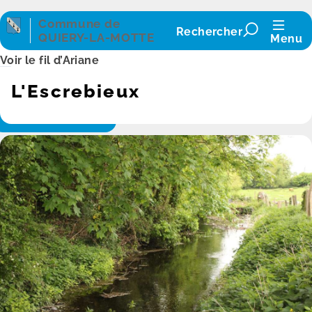
Panneau de gestion des cookies
Commune de
Rechercher
QUIERY-LA-MOTTE
Menu
Voir le fil d’Ariane
L'Escrebieux